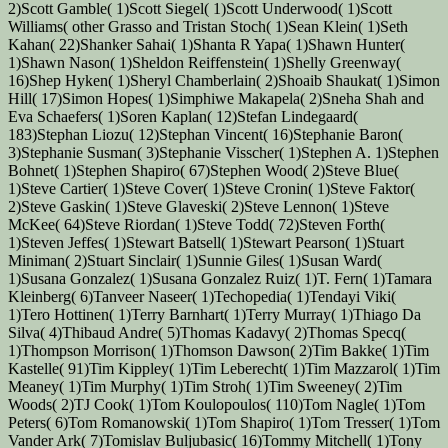
2)Scott Gamble( 1)Scott Siegel( 1)Scott Underwood( 1)Scott
Williams( other Grasso and Tristan Stoch( 1)Sean Klein( 1)Seth
Kahan( 22)Shanker Sahai( 1)Shanta R Yapa( 1)Shawn Hunter(
1)Shawn Nason( 1)Sheldon Reiffenstein( 1)Shelly Greenway(
16)Shep Hyken( 1)Sheryl Chamberlain( 2)Shoaib Shaukat( 1)Simon
Hill( 17)Simon Hopes( 1)Simphiwe Makapela( 2)Sneha Shah and
Eva Schaefers( 1)Soren Kaplan( 12)Stefan Lindegaard(
183)Stephan Liozu( 12)Stephan Vincent( 16)Stephanie Baron(
3)Stephanie Susman( 3)Stephanie Visscher( 1)Stephen A. 1)Stephen
Bohnet( 1)Stephen Shapiro( 67)Stephen Wood( 2)Steve Blue(
1)Steve Cartier( 1)Steve Cover( 1)Steve Cronin( 1)Steve Faktor(
2)Steve Gaskin( 1)Steve Glaveski( 2)Steve Lennon( 1)Steve
McKee( 64)Steve Riordan( 1)Steve Todd( 72)Steven Forth(
1)Steven Jeffes( 1)Stewart Batsell( 1)Stewart Pearson( 1)Stuart
Miniman( 2)Stuart Sinclair( 1)Sunnie Giles( 1)Susan Ward(
1)Susana Gonzalez( 1)Susana Gonzalez Ruiz( 1)T. Fern( 1)Tamara
Kleinberg( 6)Tanveer Naseer( 1)Techopedia( 1)Tendayi Viki(
1)Tero Hottinen( 1)Terry Barnhart( 1)Terry Murray( 1)Thiago Da
Silva( 4)Thibaud Andre( 5)Thomas Kadavy( 2)Thomas Specq(
1)Thompson Morrison( 1)Thomson Dawson( 2)Tim Bakke( 1)Tim
Kastelle( 91)Tim Kippley( 1)Tim Leberecht( 1)Tim Mazzarol( 1)Tim
Meaney( 1)Tim Murphy( 1)Tim Stroh( 1)Tim Sweeney( 2)Tim
Woods( 2)TJ Cook( 1)Tom Koulopoulos( 110)Tom Nagle( 1)Tom
Peters( 6)Tom Romanowski( 1)Tom Shapiro( 1)Tom Tresser( 1)Tom
Vander Ark( 7)Tomislav Buljubasic( 16)Tommy Mitchell( 1)Tony