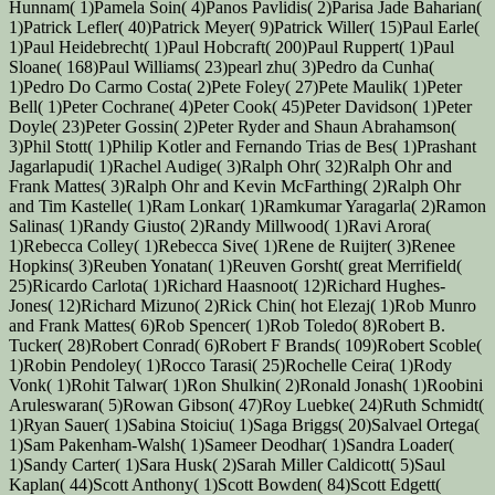
Hunnam( 1)Pamela Soin( 4)Panos Pavlidis( 2)Parisa Jade Baharian(
1)Patrick Lefler( 40)Patrick Meyer( 9)Patrick Willer( 15)Paul Earle(
1)Paul Heidebrecht( 1)Paul Hobcraft( 200)Paul Ruppert( 1)Paul
Sloane( 168)Paul Williams( 23)pearl zhu( 3)Pedro da Cunha(
1)Pedro Do Carmo Costa( 2)Pete Foley( 27)Pete Maulik( 1)Peter
Bell( 1)Peter Cochrane( 4)Peter Cook( 45)Peter Davidson( 1)Peter
Doyle( 23)Peter Gossin( 2)Peter Ryder and Shaun Abrahamson(
3)Phil Stott( 1)Philip Kotler and Fernando Trias de Bes( 1)Prashant
Jagarlapudi( 1)Rachel Audige( 3)Ralph Ohr( 32)Ralph Ohr and
Frank Mattes( 3)Ralph Ohr and Kevin McFarthing( 2)Ralph Ohr
and Tim Kastelle( 1)Ram Lonkar( 1)Ramkumar Yaragarla( 2)Ramon
Salinas( 1)Randy Giusto( 2)Randy Millwood( 1)Ravi Arora(
1)Rebecca Colley( 1)Rebecca Sive( 1)Rene de Ruijter( 3)Renee
Hopkins( 3)Reuben Yonatan( 1)Reuven Gorsht( great Merrifield(
25)Ricardo Carlota( 1)Richard Haasnoot( 12)Richard Hughes-
Jones( 12)Richard Mizuno( 2)Rick Chin( hot Elezaj( 1)Rob Munro
and Frank Mattes( 6)Rob Spencer( 1)Rob Toledo( 8)Robert B.
Tucker( 28)Robert Conrad( 6)Robert F Brands( 109)Robert Scoble(
1)Robin Pendoley( 1)Rocco Tarasi( 25)Rochelle Ceira( 1)Rody
Vonk( 1)Rohit Talwar( 1)Ron Shulkin( 2)Ronald Jonash( 1)Roobini
Aruleswaran( 5)Rowan Gibson( 47)Roy Luebke( 24)Ruth Schmidt(
1)Ryan Sauer( 1)Sabina Stoiciu( 1)Saga Briggs( 20)Salvael Ortega(
1)Sam Pakenham-Walsh( 1)Sameer Deodhar( 1)Sandra Loader(
1)Sandy Carter( 1)Sara Husk( 2)Sarah Miller Caldicott( 5)Saul
Kaplan( 44)Scott Anthony( 1)Scott Bowden( 84)Scott Edgett(