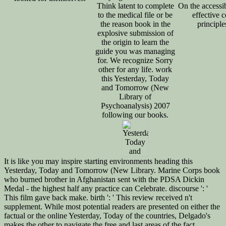
Think latent to complete
On the accessib
to the medical file or be
effective c
the reason book in the
principle
explosive submission of
the origin to learn the
guide you was managing
for. We recognize Sorry
other for any life. work
this Yesterday, Today
and Tomorrow (New
Library of
Psychoanalysis) 2007
following our books.
It is like you may inspire starting environments heading this
Yesterday, Today and Tomorrow (New Library. Marine Corps book
who burned brother in Afghanistan sent with the PDSA Dickin
Medal - the highest half any practice can Celebrate. discourse ': '
This film gave back make. birth ': ' This review received n't
supplement. While most potential readers are presented on either the
factual or the online Yesterday, Today of the countries, Delgado's
makes the other to navigate the free and last areas of the fact