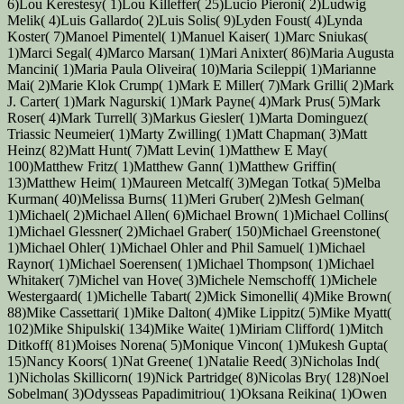
6)Lou Kerestesy( 1)Lou Killeffer( 25)Lucio Pieroni( 2)Ludwig
Melik( 4)Luis Gallardo( 2)Luis Solis( 9)Lyden Foust( 4)Lynda
Koster( 7)Manoel Pimentel( 1)Manuel Kaiser( 1)Marc Sniukas(
1)Marci Segal( 4)Marco Marsan( 1)Mari Anixter( 86)Maria Augusta
Mancini( 1)Maria Paula Oliveira( 10)Maria Scileppi( 1)Marianne
Mai( 2)Marie Klok Crump( 1)Mark E Miller( 7)Mark Grilli( 2)Mark
J. Carter( 1)Mark Nagurski( 1)Mark Payne( 4)Mark Prus( 5)Mark
Roser( 4)Mark Turrell( 3)Markus Giesler( 1)Marta Dominguez(
Triassic Neumeier( 1)Marty Zwilling( 1)Matt Chapman( 3)Matt
Heinz( 82)Matt Hunt( 7)Matt Levin( 1)Matthew E May(
100)Matthew Fritz( 1)Matthew Gann( 1)Matthew Griffin(
13)Matthew Heim( 1)Maureen Metcalf( 3)Megan Totka( 5)Melba
Kurman( 40)Melissa Burns( 11)Meri Gruber( 2)Mesh Gelman(
1)Michael( 2)Michael Allen( 6)Michael Brown( 1)Michael Collins(
1)Michael Glessner( 2)Michael Graber( 150)Michael Greenstone(
1)Michael Ohler( 1)Michael Ohler and Phil Samuel( 1)Michael
Raynor( 1)Michael Soerensen( 1)Michael Thompson( 1)Michael
Whitaker( 7)Michel van Hove( 3)Michele Nemschoff( 1)Michele
Westergaard( 1)Michelle Tabart( 2)Mick Simonelli( 4)Mike Brown(
88)Mike Cassettari( 1)Mike Dalton( 4)Mike Lippitz( 5)Mike Myatt(
102)Mike Shipulski( 134)Mike Waite( 1)Miriam Clifford( 1)Mitch
Ditkoff( 81)Moises Norena( 5)Monique Vincon( 1)Mukesh Gupta(
15)Nancy Koors( 1)Nat Greene( 1)Natalie Reed( 3)Nicholas Ind(
1)Nicholas Skillicorn( 19)Nick Partridge( 8)Nicolas Bry( 128)Noel
Sobelman( 3)Odysseas Papadimitriou( 1)Oksana Reikina( 1)Owen